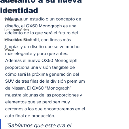
Locales
identidad
Voltaje
Más que un estudio o un concepto de 
Test Drive
diseño, el QX60 Monograph es una 
Latinoamérica
adelanto de lo que será el futuro del 
Mercedes Benz
diseño de Infiniti, con líneas más 
limpias y un diseño que se ve mucho 
Waze
más elegante y puro que antes. 
Además el nuevo QX60 Monograph 
proporciona una visión tangible de 
cómo será la próxima generación del 
SUV de tres filas de la división premium 
de Nissan. El QX60 “Monograph” 
muestra algunas de las proporciones y 
elementos que se perciben muy 
cercanos a los que encontraremos en el 
auto final de producción. 
¨Sabíamos que este era el 