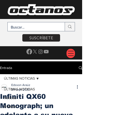
SUSCRÍBETE
Entrada
ÚLTIMAS NOTICIAS
Edsson Araúz
ÚLTIMAS NOTICIAS
24 sept 2020
Infiniti QX60
Noticias
Monograph; un
A Motor
adelanto a su nueva