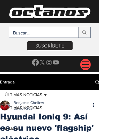
SUSCRÍBETE
Entrada
ÚLTIMAS NOTICIAS
Benjamín Chellew
ÚLTIMAS NOTICIAS
25 nov 2024
Hyundai Ioniq 9: Así
Noticias
es su nuevo 'flagship'
A Motor
eléctrico