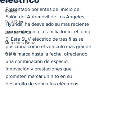
Locales
Presentado por antes del inicio del 
Voltaje
Salón del Automóvil de Los Ángeles, 
Test Drive
Hyundai ha desvelado su más reciente 
incorporación a la familia Ioniq: el Ioniq 
Latinoamérica
9. Este SUV eléctrico de tres filas se 
Mercedes Benz
posiciona como el vehículo más grande 
Waze
de la marca hasta la fecha, ofreciendo 
una combinación de espacio, 
innovación y prestaciones que 
prometen marcar un hito en su 
desarrollo de vehículos eléctricos.