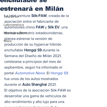
Locales
estrenará en Milán
Voltaje
La joint venture 
Silk-FAW
, creada de la 
Test Drive
asociación entre el fabricante de 
Latinoamérica
automóviles chino 
FAW
 y 
Silk EV
, una 
Mercedes Benz
startup automotriz estadounidense, 
planea estrenar la versión de 
Waze
producción de su hypercar híbrido 
enchufable 
Hongqi S9
 durante la 
Semana del Diseño de Milán 2021, 
celebrarse a principios del mes de 
septiembre, según ha informado el 
portal 
Automotive News
. El 
Hongqi S9
fue unos de los autos mostrados 
durante el 
Auto Shanghai
 2021.  
El objetivo de la asociación Silk-FAW es 
desarrollar una gama de vehículos de 
alto rendimiento y alto lujo para una 