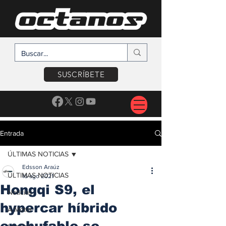
SUSCRÍBETE
Entrada
ÚLTIMAS NOTICIAS
Edsson Araúz
ÚLTIMAS NOTICIAS
16 ago 2021
Hongqi S9, el
Noticias
hypercar híbrido
A Motor
enchufable se