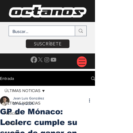
SUSCRÍBETE
Entrada
ÚLTIMAS NOTICIAS
Jean Luis González
ÚLTIMAS NOTICIAS
27 may 2024
GP de Mónaco:
Noticias
Leclerc cumple su
A Motor
sueño de ganar en