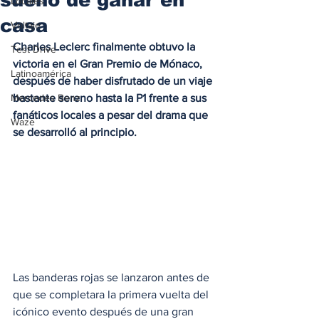
Locales
casa
Voltaje
Charles Leclerc finalmente obtuvo la 
Test Drive
victoria en el Gran Premio de Mónaco, 
Latinoamérica
después de haber disfrutado de un viaje 
Mercedes Benz
bastante sereno hasta la P1 frente a sus 
fanáticos locales a pesar del drama que 
Waze
se desarrolló al principio.
Las banderas rojas se lanzaron antes de 
que se completara la primera vuelta del 
icónico evento después de una gran 