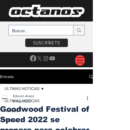
SUSCRÍBETE
Entrada
ÚLTIMAS NOTICIAS
Edsson Araúz
ÚLTIMAS NOTICIAS
5 may 2022
Goodwood Festival of
Noticias
Speed 2022 se
A Motor
prepara para celebrar