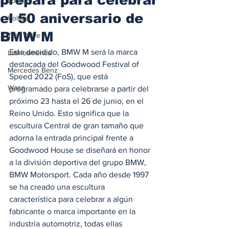
Locales
el 50 aniversario de
Voltaje
BMW M
Test Drive
Esta decidido, BMW M será la marca 
Latinoamérica
destacada del Goodwood Festival of 
Mercedes Benz
Speed 2022 (FoS), que está 
Waze
programado para celebrarse a partir del 
próximo 23 hasta el 26 de junio, en el 
Reino Unido. Esto significa que la 
escultura Central de gran tamaño que 
adorna la entrada principal frente a 
Goodwood House se diseñará en honor 
a la división deportiva del grupo BMW, 
BMW Motorsport. Cada año desde 1997 
se ha creado una escultura 
característica para celebrar a algún 
fabricante o marca importante en la 
industria automotriz, todas ellas 