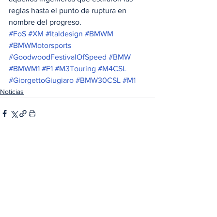
reglas hasta el punto de ruptura en 
nombre del progreso.   
#FoS
#XM
#Italdesign
#BMWM
#BMWMotorsports
#GoodwoodFestivalOfSpeed
#BMW
#BMWM1
#F1
#M3Touring
#M4CSL
#GiorgettoGiugiaro
#BMW30CSL
#M1
Noticias
Ver todo
Entradas relacionadas