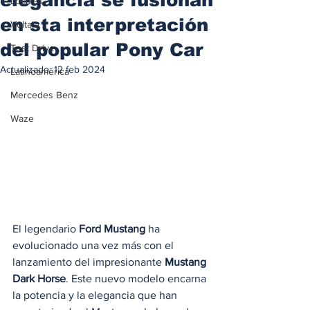
Locales
en sta interpretación
Voltaje
del popular Pony Car
Test Drive
Actualizado:
12 feb 2024
Latinoamérica
Mercedes Benz
Waze
El legendario
 Ford Mustang
 ha 
evolucionado una vez más con el 
lanzamiento del impresionante 
Mustang 
Dark Horse
. Este nuevo modelo encarna 
la potencia y la elegancia que han 