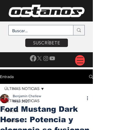
SUSCRÍBETE
Entrada
ÚLTIMAS NOTICIAS
Benjamín Chellew
ÚLTIMAS NOTICIAS
19 jul 2023
Ford Mustang Dark
Noticias
Horse: Potencia y
A Motor
elegancia se fusionan