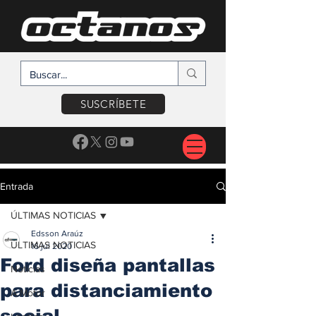
SUSCRÍBETE
Entrada
ÚLTIMAS NOTICIAS
Edsson Araúz
ÚLTIMAS NOTICIAS
16 jul 2020
Ford diseña pantallas
Noticias
para distanciamiento
A Motor
social