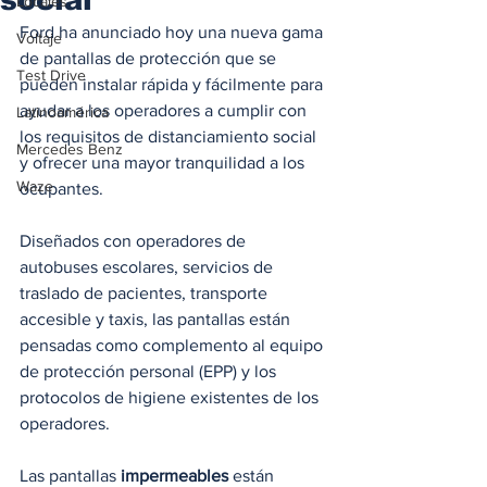
Locales
Ford ha anunciado hoy una nueva gama 
Voltaje
de pantallas de protección que se 
Test Drive
pueden instalar rápida y fácilmente para 
ayudar a los operadores a cumplir con 
Latinoamérica
los requisitos de distanciamiento social 
Mercedes Benz
y ofrecer una mayor tranquilidad a los 
Waze
ocupantes.  
Diseñados con operadores de 
autobuses escolares, servicios de 
traslado de pacientes, transporte 
accesible y taxis, las pantallas están 
pensadas como complemento al equipo 
de protección personal (EPP) y los 
protocolos de higiene existentes de los 
operadores.
Las pantallas 
impermeables
 están 