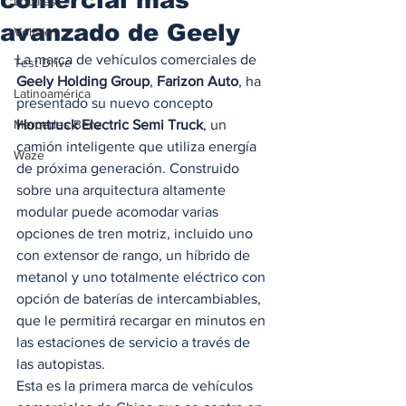
Locales
avanzado de Geely
Voltaje
La marca de vehículos comerciales de 
Test Drive
Geely Holding Group
, 
Farizon Auto
, ha 
Latinoamérica
presentado su nuevo concepto 
Mercedes Benz
Homtruck Electric Semi Truck
, un 
camión inteligente que utiliza energía 
Waze
de próxima generación. Construido 
sobre una arquitectura altamente 
modular puede acomodar varias 
opciones de tren motriz, incluido uno 
con extensor de rango, un híbrido de 
metanol y uno totalmente eléctrico con 
opción de baterías de intercambiables, 
que le permitirá recargar en minutos en 
las estaciones de servicio a través de 
las autopistas.  
Esta es la primera marca de vehículos 