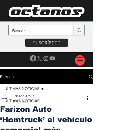
SUSCRÍBETE
Entrada
ÚLTIMAS NOTICIAS
Edsson Araúz
ÚLTIMAS NOTICIAS
9 nov 2021
Farizon Auto
Noticias
‘Homtruck’ el vehículo
A Motor
comercial más