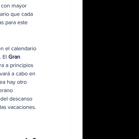
 con mayor 
ario que cada 
s para este 
en el calendario 
 El
 Gran 
a a principios 
evará a cabo en 
ea hay otro 
erano 
s del descanso 
las vacaciones. 