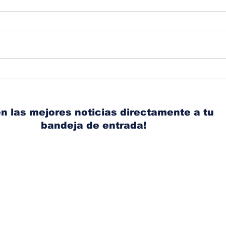
Albaisa deja la
RAM
dirección de diseño de
eli
Nissan, Matthew
mic
Weaver tomará su lugar
el s
n las mejores noticias directamente a tu
bandeja de entrada!