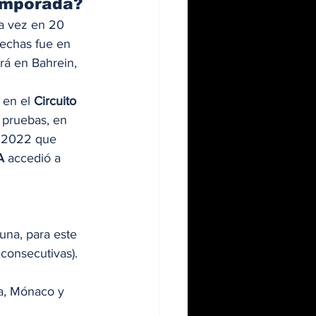
emporada? 
ra vez en 20 
fechas fue en 
rá en Bahrein, 
 en el 
Circuito 
 pruebas, en 
de 2022 que 
A
 accedió a 
 
una, para este 
 consecutivas). 
a, Mónaco y 