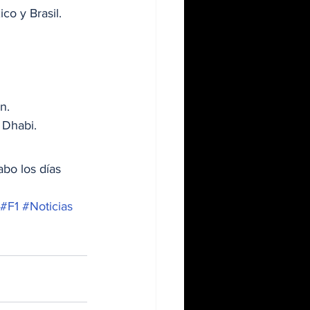
o y Brasil. 
n. 
 Dhabi. 
abo los días 
#F1
#Noticias