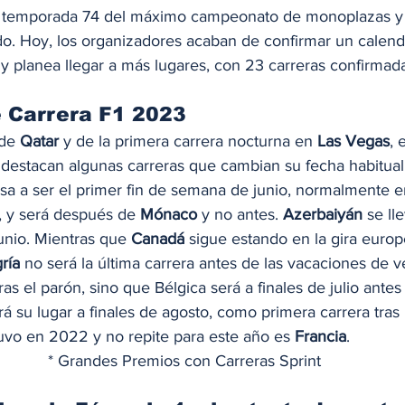
la temporada 74 del máximo campeonato de monoplazas y
o. Hoy, los organizadores acaban de confirmar un calend
 planea llegar a más lugares, con 23 carreras confirmada
e Carrera F1 2023
de 
Qatar
 y de la primera carrera nocturna en 
Las Vegas
, 
destacan algunas carreras que cambian su fecha habitual.
sa a ser el primer fin de semana de junio, normalmente er
 y será después de 
Mónaco
 y no antes. 
Azerbaiyán
 se ll
junio. Mientras que 
Canadá
 sigue estando en la gira europ
ría
 no será la última carrera antes de las vacaciones de v
tras el parón, sino que Bélgica será a finales de julio ante
á su lugar a finales de agosto, como primera carrera tras 
tuvo en 2022 y no repite para este año es 
Francia
. 
* Grandes Premios con Carreras Sprint