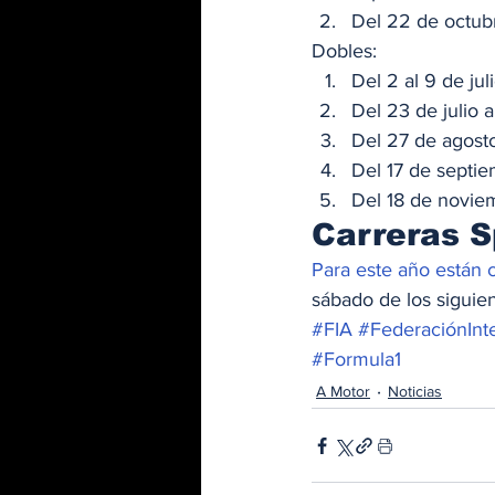
Del 22 de octubr
Dobles: 
Del 2 al 9 de jul
Del 23 de julio a
Del 27 de agosto
Del 17 de septie
Del 18 de novie
Carreras S
Para este año están c
sábado de los siguie
#FIA
#FederaciónInt
#Formula1
A Motor
Noticias