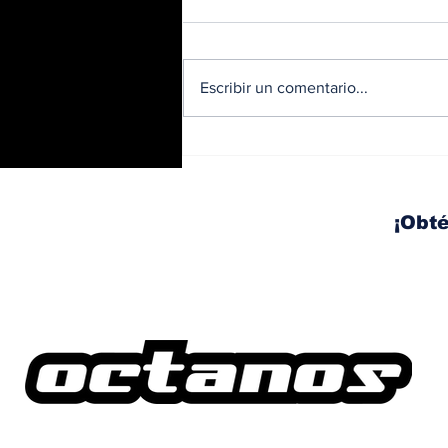
Escribir un comentario...
BMW y Spider-Man: La
controversia de la
publicidad en las
pantallas de tu auto
¡Obté