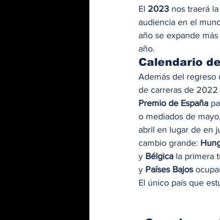
El
 2023
 nos traerá 
audiencia en el mund
año se expande más y
año. 
Calendario d
Además del regreso 
de carreras de 2022 
Premio de España
 pa
o mediados de mayo,
abril en lugar de en 
cambio grande: 
Hung
y 
Bélgica
 la primera 
y 
Países Bajos
 ocupar
El único país que es