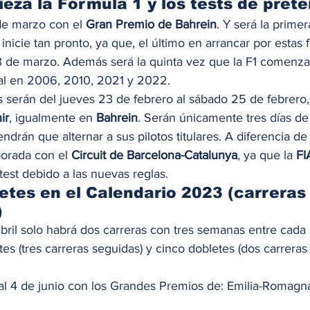
za la Fórmula 1 y los tests de pret
de marzo con el 
Gran Premio de Bahrein
. Y será la prime
nicie tan pronto, ya que, el último en arrancar por estas 
3 de marzo. Además será la quinta vez que la F1 comenza
ial en 2006, 2010, 2021 y 2022. 
s serán del jueves 23 de febrero al sábado 25 de febrero,
ir
, igualmente en 
Bahrein
. Serán únicamente tres días de
endrán que alternar a sus pilotos titulares. A diferencia 
orada con el 
Circuit de Barcelona-Catalunya
, ya que la 
FI
est debido a las nuevas reglas. 
letes en el Calendario 2023 (carreras
 
bril solo habrá dos carreras con tres semanas entre cada 
tes (tres carreras seguidas) y cinco dobletes (dos carreras
al 4 de junio con los Grandes Premios de: Emilia-Romagn