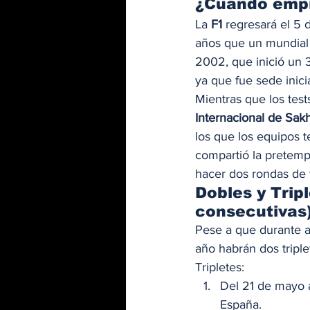
¿Cuando empie
La 
F1
 regresará el 5 
años que un mundial i
2002, que inició un 
ya que fue sede inic
Mientras que los test
Internacional de Sakh
los que los equipos t
compartió la pretemp
hacer dos rondas de t
Dobles y Trip
consecutivas)
Pese a que durante a
año habrán dos triple
Tripletes: 
Del 21 de mayo 
España. 