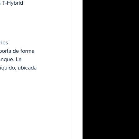
 T-Hybrid 
nes 
porta de forma 
nque. La 
íquido, ubicada 