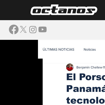
ÚLTIMAS NOTICIAS
Noticias
Benjamín Chellew
1
Waze
El Pors
Panamá;
tecnolo