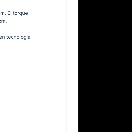
m. El torque 
pm. 
en tecnología 