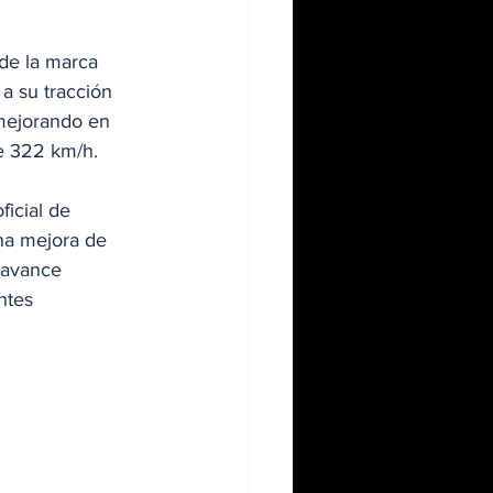
 de la marca 
a su tracción 
mejorando en 
e 322 km/h. 
icial de 
na mejora de 
 avance 
ntes 