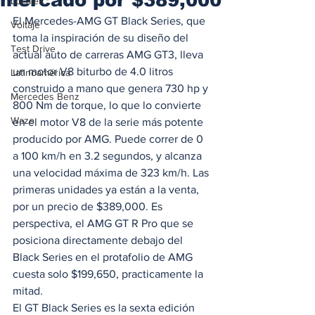
Locales
El Mercedes-AMG GT Black Series, que 
Voltaje
toma la inspiración de su diseño del 
Test Drive
actual auto de carreras AMG GT3, lleva 
un motor V8 biturbo de 4.0 litros 
Latinoamérica
construido a mano que genera 730 hp y 
Mercedes Benz
800 Nm de torque, lo que lo convierte 
Waze
en el motor V8 de la serie más potente 
producido por AMG. Puede correr de 0 
a 100 km/h en 3.2 segundos, y alcanza 
una velocidad máxima de 323 km/h. Las 
primeras unidades ya están a la venta, 
por un precio de $389,000. Es 
perspectiva, el AMG GT R Pro que se 
posiciona directamente debajo del 
Black Series en el protafolio de AMG 
cuesta solo $199,650, practicamente la 
mitad. 
El GT Black Series es la sexta edición 