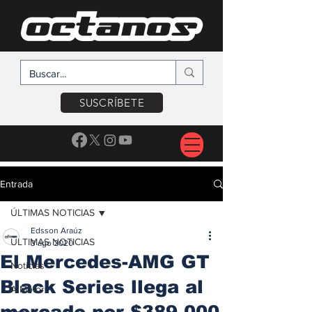
SUSCRÍBETE
Entrada
ÚLTIMAS NOTICIAS
Edsson Araúz
ÚLTIMAS NOTICIAS
3 ago 2020
El Mercedes-AMG GT
Noticias
Black Series llega al
A Motor
mercado por $389,000