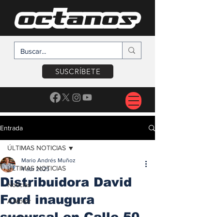
SUSCRÍBETE
Entrada
ÚLTIMAS NOTICIAS
Mario Andrés Muñoz
ÚLTIMAS NOTICIAS
4 abr 2025
Distribuidora David
Noticias
Ford inaugura
A Motor
sucursal en Calle 50,