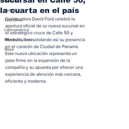
Locales
la cuarta en el país
Voltaje
Distribuidora David Ford celebró la 
Test Drive
apertura oficial de su nueva sucursal en 
Latinoamérica
el estratégico cruce de Calle 50 y 
Mercedes Benz
Marbella, consolidando así su presencia 
en el corazón de Ciudad de Panamá. 
Waze
Esta nueva ubicación representa un 
paso firme en la expansión de la 
compañía y su apuesta por ofrecer una 
experiencia de atención más cercana, 
eficiente y moderna.