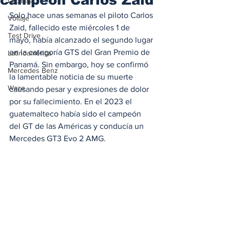
Locales
Solo hace unas semanas el piloto Carlos 
Voltaje
Zaid, fallecido este miércoles 1 de 
Test Drive
mayo, había alcanzado 
el segundo lugar 
en la categoría GTS del Gran Premio de 
Latinoamérica
Panamá. Sin embargo, hoy se confirmó 
Mercedes Benz
la lamentable noticia de su muerte 
Waze
causando pesar y expresiones de dolor 
por su fallecimiento. En el 2023 el 
guatemalteco había sido el campeón 
del GT de las Américas y conducía un 
Mercedes GT3 Evo 2 AMG.