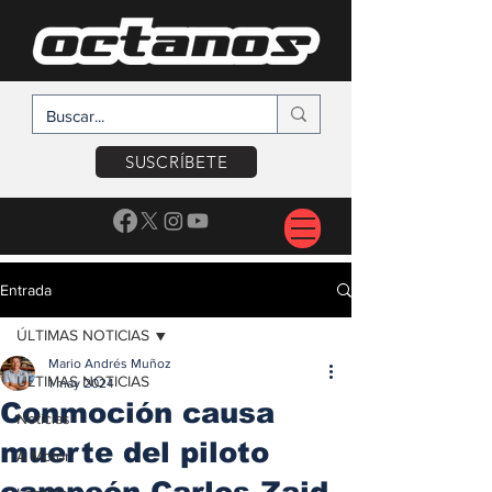
SUSCRÍBETE
Entrada
ÚLTIMAS NOTICIAS
Mario Andrés Muñoz
ÚLTIMAS NOTICIAS
1 may 2024
Conmoción causa
Noticias
muerte del piloto
A Motor
campeón Carlos Zaid