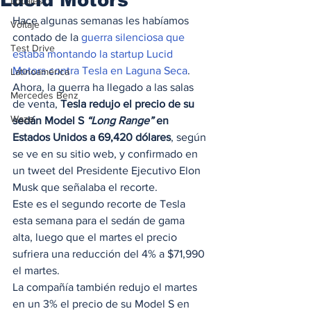
Locales
Hace algunas semanas les habíamos 
Voltaje
contado de la 
guerra silenciosa que 
Test Drive
estaba montando la startup Lucid 
Motors contra Tesla en Laguna Seca
. 
Latinoamérica
Ahora, la guerra ha llegado a las salas 
Mercedes Benz
de venta, 
Tesla redujo el precio de su 
Waze
sedán Model S 
“Long Range”
 en 
Estados Unidos a 69,420 dólares
, según 
se ve en su sitio web, y confirmado en 
un tweet del Presidente Ejecutivo Elon 
Musk que señalaba el recorte.  
Este es el segundo recorte de Tesla 
esta semana para el sedán de gama 
alta, luego que el martes el precio 
sufriera una reducción del 4% a $71,990 
el martes. 
La compañía también redujo el martes 
en un 3% el precio de su Model S en 