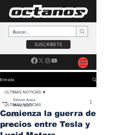
SUSCRÍBETE
Entrada
ÚLTIMAS NOTICIAS
Edsson Araúz
ÚLTIMAS NOTICIAS
15 oct 2020
Comienza la guerra de
Noticias
precios entre Tesla y
A Motor
Lucid Motors