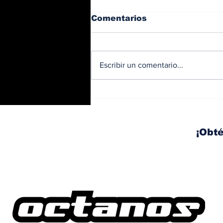
Comentarios
Escribir un comentario...
BMW y Spider-Man: La
controversia de la
publicidad en las
pantallas de tu auto
¡Obté