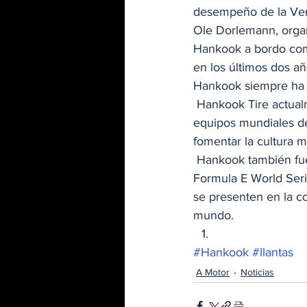
desempeño de la Ven
Ole Dorlemann, organ
Hankook a bordo com
en los últimos dos a
Hankook siempre ha d
 Hankook Tire actualmente suministra llantas de carreras a más de 70 competiciones o 
equipos mundiales de
fomentar la cultura m
 Hankook también fue seleccionado como proveedor exclusivo y socio técnico de la ABB FIA 
Formula E World Seri
se presenten en la c
mundo. 
#Hankook
#llantas
A Motor
Noticias