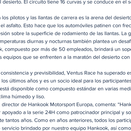
desierto. El circuito tiene 16 curvas y se conduce en el s
los pilotos y las llantas de carrera es la arena del desiert
l asfalto. Esto hace que los automóviles patinen con frec
ión sobre la superficie de rodamiento de las llantas. La g
emperaturas diurnas y nocturnas también plantea un desafí
k, compuesto por más de 50 empleados, brindará un sopo
os equipos que se enfrenten a la maratón del desierto con
consistencia y previsibilidad, Ventus Race ha superado e
os últimos años y es un socio ideal para los participantes.
 está disponible como compuesto estándar en varias medi
clima húmedo y liso. 
, director de Hankook Motorsport Europa, comenta: “Han
 apoyado a la serie 24H como patrocinador principal y so
e tantos años. Como en años anteriores, todos los partic
to servicio brindado por nuestro equipo Hankook, así como