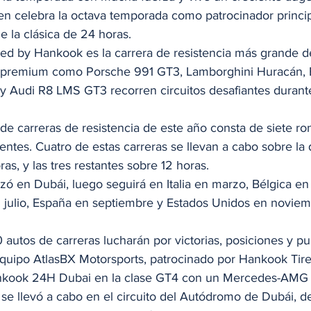
n celebra la octava temporada como patrocinador princip
e la clásica de 24 horas. 
d by Hankook es la carrera de resistencia más grande d
s premium como Porsche 991 GT3, Lamborghini Huracán
Audi R8 LMS GT3 recorren circuitos desafiantes durante
e carreras de resistencia de este año consta de siete ro
nentes. Cuatro de estas carreras se llevan a cabo sobre la 
s, y las tres restantes sobre 12 horas.  
 en Dubái, luego seguirá en Italia en marzo, Bélgica en 
 julio, España en septiembre y Estados Unidos en noviemb
utos de carreras lucharán por victorias, posiciones y pu
equipo AtlasBX Motorsports, patrocinado por Hankook Tire
Hankook 24H Dubai en la clase GT4 con un Mercedes-AMG
 se llevó a cabo en el circuito del Autódromo de Dubái, d