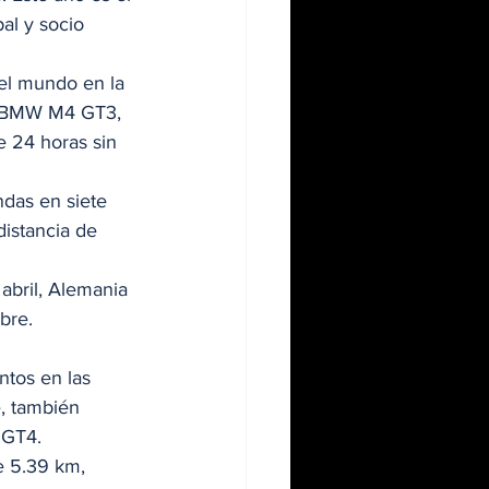
al y socio 
el mundo en la 
, BMW M4 GT3, 
 24 horas sin 
ndas en siete 
distancia de 
abril, Alemania 
re.  
ntos en las 
, también 
 GT4. 
e 5.39 km, 