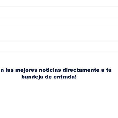
Albaisa deja la
RAM
dirección de diseño de
eli
Nissan, Matthew
mic
Weaver tomará su lugar
el s
n las mejores noticias directamente a tu
bandeja de entrada!