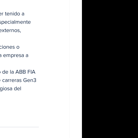
r tenido a 
specialmente 
externos, 
a empresa a 
e carreras Gen3 
giosa del 