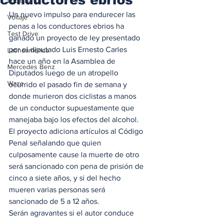
Locales
Un nuevo impulso para endurecer las 
Voltaje
penas a los conductores ebrios ha 
Test Drive
ganado un proyecto de ley presentado 
por el diputado Luis Ernesto Carles 
Latinoamérica
hace un año en la Asamblea de 
Mercedes Benz
Diputados luego de un atropello 
Waze
ocurrido el pasado fin de semana y 
donde murieron dos ciclistas a manos 
de un conductor supuestamente que 
manejaba bajo los efectos del alcohol.  
El proyecto adiciona artículos al Código 
Penal señalando que quien 
culposamente cause la muerte de otro 
será sancionado con pena de prisión de 
cinco a siete años, y si del hecho 
mueren varias personas será 
sancionado de 5 a 12 años.  
Serán agravantes si el autor conduce 