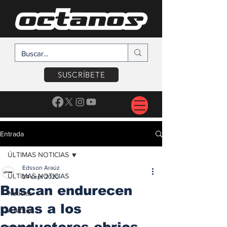
SUSCRÍBETE
Entrada
ÚLTIMAS NOTICIAS
Edsson Araúz
ÚLTIMAS NOTICIAS
24 sept 2020
Buscan endurecen
Noticias
penas a los
A Motor
conductores ebrios