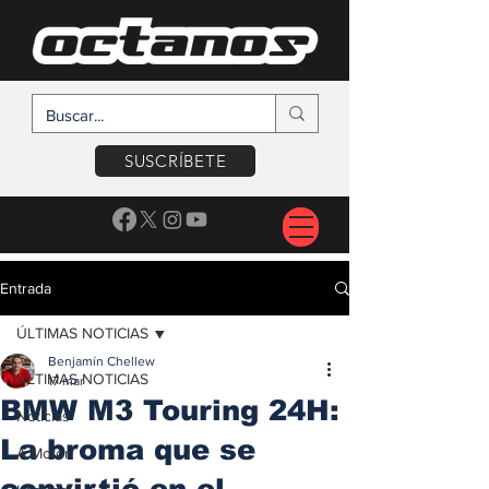
SUSCRÍBETE
Entrada
ÚLTIMAS NOTICIAS
Benjamín Chellew
ÚLTIMAS NOTICIAS
17 mar
BMW M3 Touring 24H:
Noticias
La broma que se
A Motor
convirtió en el