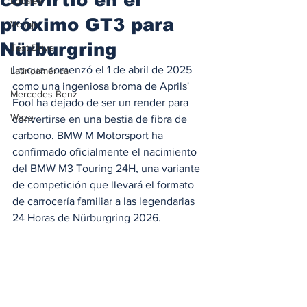
Locales
próximo GT3 para
Voltaje
Nürburgring
Test Drive
Lo que comenzó el 1 de abril de 2025 
Latinoamérica
como una ingeniosa broma de Aprils' 
Mercedes Benz
Fool ha dejado de ser un render para 
Waze
convertirse en una bestia de fibra de 
carbono. BMW M Motorsport ha 
confirmado oficialmente el nacimiento 
del BMW M3 Touring 24H, una variante 
de competición que llevará el formato 
de carrocería familiar a las legendarias 
24 Horas de Nürburgring 2026.