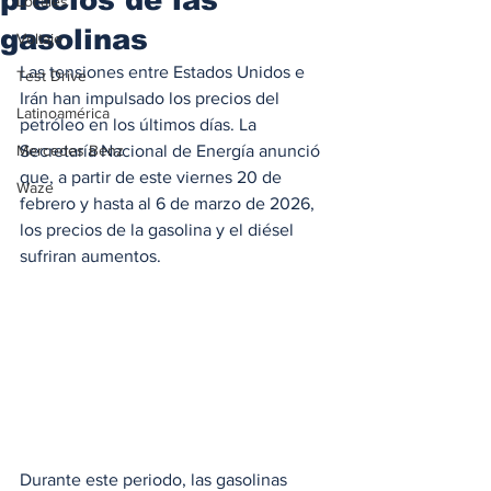
Locales
gasolinas
Voltaje
Las tensiones entre Estados Unidos e 
Test Drive
Irán han impulsado los precios del 
Latinoamérica
petróleo en los últimos días. La 
Mercedes Benz
Secretaría Nacional de Energía anunció 
que, a partir de este viernes 20 de 
Waze
febrero y hasta al 6 de marzo de 2026, 
los precios de la gasolina y el diésel 
sufriran aumentos.
Durante este periodo, las gasolinas 