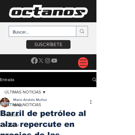
SUSCRÍBETE
Entrada
ÚLTIMAS NOTICIAS
Mario Andrés Muñoz
ÚLTIMAS NOTICIAS
19 feb
Barril de petróleo al
Noticias
alza repercute en
A Motor
precios de las