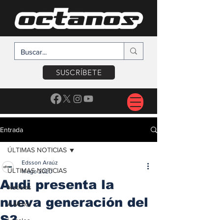
SUSCRÍBETE
Entrada
ÚLTIMAS NOTICIAS
Edsson Araúz
ÚLTIMAS NOTICIAS
11 ago 2020
Audi presenta la
Noticias
nueva generación del
A Motor
S3