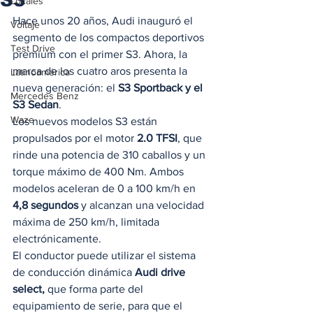
Locales
Hace unos 20 años, Audi inauguró el 
Voltaje
segmento de los compactos deportivos 
Test Drive
premium con el primer S3. Ahora, la 
marca de los cuatro aros presenta la 
Latinoamérica
nueva generación: el 
S3 Sportback y el 
Mercedes Benz
S3 Sedan
.  
Waze
Los nuevos modelos S3 están 
propulsados por el motor 
2.0 TFSI
, que 
rinde una potencia de 310 caballos y un 
torque máximo de 400 Nm. Ambos 
modelos aceleran de 0 a 100 km/h en 
4,8 segundos
 y alcanzan una velocidad 
máxima de 250 km/h, limitada 
electrónicamente.  
El conductor puede utilizar el sistema 
de conducción dinámica 
Audi drive 
select,
 que forma parte del 
equipamiento de serie, para que el 