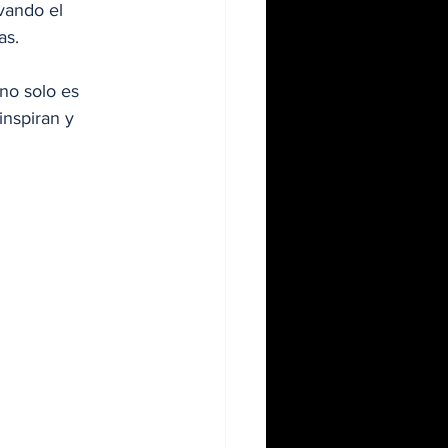
vando el 
as.
no solo es 
nspiran y 