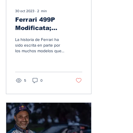
30 oct 2023
∙
2
min
Ferrari 499P
Modificata;
celebrando la
La historia de Ferrari ha
gloriosa historia en
sido escrita en parte por
los muchos modelos que
las carreras de
han participado en las
resistencia
carreras de resistencia,
logrando...
5
0