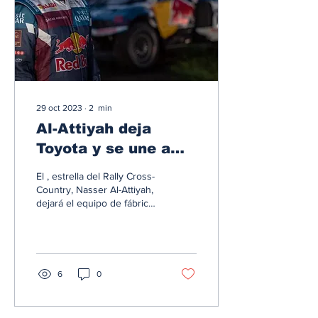
29 oct 2023
∙
2
min
Al-Attiyah deja
Toyota y se une a
Prodrive para el
El , estrella del Rally Cross-
Rally Dakar 2024
Country, Nasser Al-Attiyah,
dejará el equipo de fábrica
de Toyota después de 7
años para unirse ahora al...
6
0