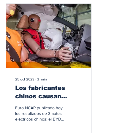
25 oct 2023
∙
3
min
Los fabricantes
chinos causan
sensación en el
Euro NCAP publicado hoy
mercado europeo en
los resultados de 3 autos
eléctricos chinos: el BYD
las pruebas Euro
Seal, el Xpeng P7 y el BYD
NCAP
Dolphin. Estos autos han