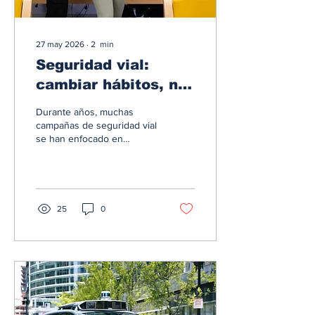
27 may 2026
∙
2
min
Seguridad vial:
cambiar hábitos, no
generar miedo
Durante años, muchas
campañas de seguridad vial
se han enfocado en
mostrar accidentes,
lesiones o escenas
impactantes para intentar
crear conciencia. Aunque
estas imágenes pueden
25
0
captar atención de
inmediato, no siempre
logran el objetivo más
importante: generar
cambios reales y
sostenibles en la conducta
de las personas. El miedo
puede producir una