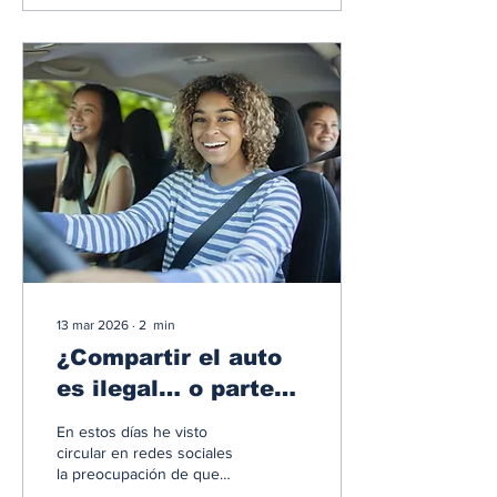
inteligencia artificial,
sensores y sistemas de
navegación. Mientras la
tecnología avanza con
rapidez, la regulación legal
intenta mantenerse al día,
enfrentando uno de los
mayores desafíos del
transporte moderno: definir
quién es responsable
cuando una máquina toma...
13 mar 2026
∙
2
min
¿Compartir el auto
es ilegal… o parte
de la solución?
En estos días he visto
circular en redes sociales
la preocupación de que
compartir un viaje con otras