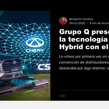
Benjamín Chellew
29 oct 2025
4 min de lectu
Grupo Q pre
la tecnologí
Hybrid con e
CSH
Lo vimos por primera vez en 
convención de distribuidores
destacaba por algo distinto: 
tecnología en lo que sería el
después, durante su lanzami
manejarlo y comprobar que es
un avance tecnológico tangib
Panamá el nuevo Chery Tigg