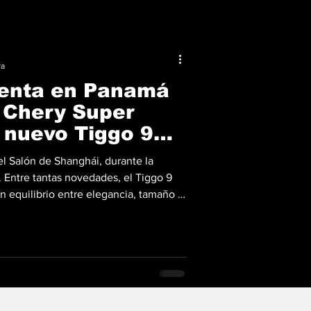
ra
senta en Panamá
a Chery Super
l nuevo Tiggo 9
el Salón de Shanghái, durante la
. Entre tantas novedades, el Tiggo 9
un equilibrio entre elegancia, tamaño y
 próximo 'flagship' de Chery. Meses
ento regional en Ecuador, pudimos
a mezcla de potencia y eficiencia era
le. Ahora, Grupo Q trae oficialmente a