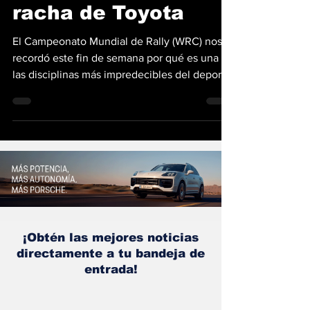
Portugal y rompe la
racha de Toyota
El Campeonato Mundial de Rally (WRC) nos
recordó este fin de semana por qué es una de
las disciplinas más impredecibles del deporte
a motor. Thierry Neuville se alzó con la
victoria en el Rally de Portugal 2026,
entregando a Hyundai Shell Mobis su primer
triunfo de la temporada y rompiendo el
dominio absoluto que Toyota había
mantenido hasta ahora. El belga, campeón de
2024, llegó a esta sexta ronda en una
posición comprometida, ocupando el séptimo
lugar del campeonato tras u
¡Obtén las mejores noticias
directamente a tu bandeja de
entrada!