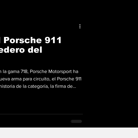
l Porsche 911
edero del
 la gama 718, Porsche Motorsport ha
eva arma para circuito, el Porsche 911
istoria de la categoría, la firma de
plataforma del nueve once a la
lo a disposición de los equipos
 la velocidad en mundo. La base
viene directamente del exitoso 911 GT3
En l