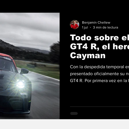
Benjamín Chellew
1 jul
3 min de lectura
Todo sobre e
GT4 R, el her
Cayman
Con la despedida temporal en
presentado oficialmente su nu
GT4 R. Por primera vez en la h
Stuttgart traslada la icónica 
homologación GT4, para poner
privados y los entusiastas de
técnica de este vehículo pro
Cup de la generación 992.2. 