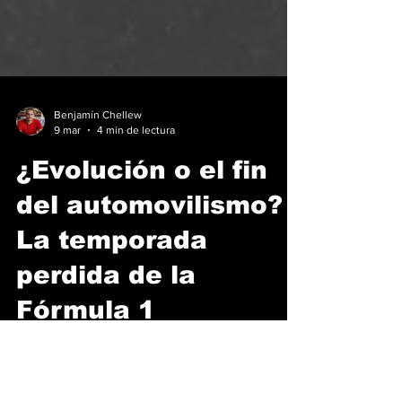
Benjamín Chellew
9 mar
4 min de lectura
¿Evolución o el fin
del automovilismo?
La temporada
perdida de la
Fórmula 1
Si como yo, trasnochaste con la ilusión de ver
nacer una nueva era dorada del