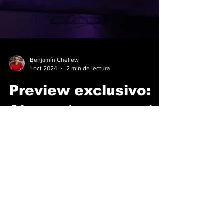
Benjamín Chellew
1 oct 2024
2 min de lectura
Preview exclusivo:
Alemautos presenta
el Porsche Macan
eléctrico
Previo a su presentación que se dará esta