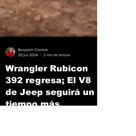
Benjamín Chellew
20 jun 2024
2 min de lectura
Wrangler Rubicon
392 regresa; El V8
de Jeep seguirá un
tiempo más
El icónico Jeep Wrangler desafía la tendencia
hacia motores eléctricos que impulsa