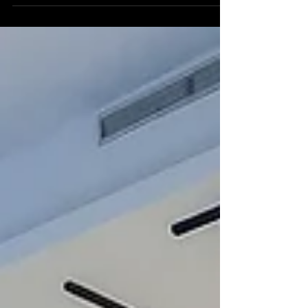
Distribuidora Automotriz Fortune, S.A. ha
presentado oficialmente el espectacular
Avatr 11 en Panamá, marcando el debut de la
marca de lujo en el país. Desarrollado bajo
una alianza sin precedentes entre gigantes
tecnológicos, este SUV busca redefinir el
concepto de exclusividad con un balance
entre potencia y sofis