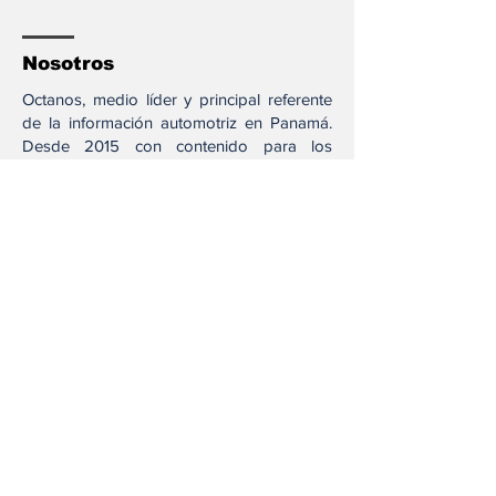
Nosotros
Octanos, medio líder y principal referente
de la información automotriz en Panamá.
Desde 2015 con contenido para los
amantes de los motores a través de
nuestros diferentes canales.
Síguenos
Acesos directos
Test Drive
Opinión
Noticias
Locales