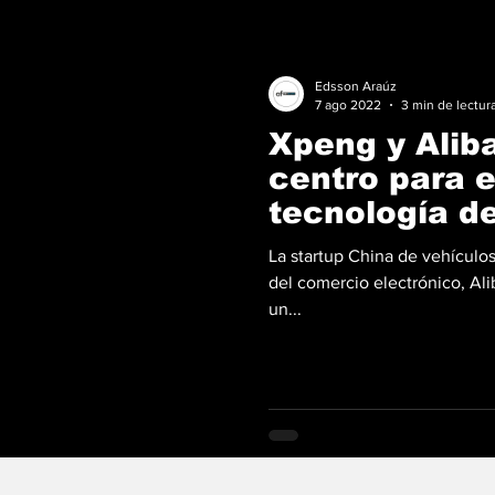
Edsson Araúz
7 ago 2022
3 min de lectur
Xpeng y Alib
centro para e
tecnología d
autónoma
La startup China de vehículos
del comercio electrónico, Ali
un...