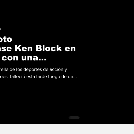
a
oto
se Ken Block en
 con una
trella de los deportes de acción y
es, falleció esta tarde luego de un...