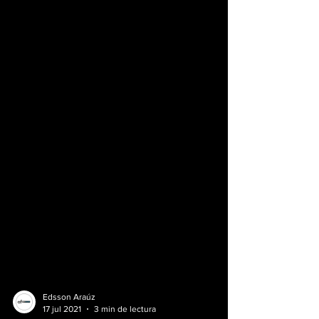
Edsson Araúz