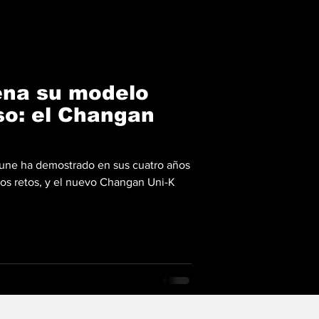
ena su modelo
o: el Changan
tune ha demostrado en sus cuatro años
os retos, y el nuevo Changan Uni-K