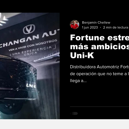
Benjamín Chellew
1 jun 2023
2 min de lectura
Fortune estr
más ambicios
Uni-K
Distribuidora Automotriz For
de operación que no teme a l
llega a...