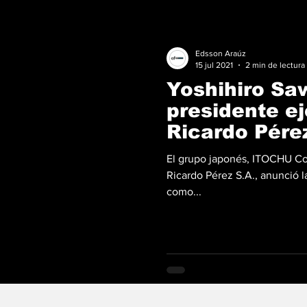
Edsson Araúz
15 jul 2021
2 min de lectura
Yoshihiro Sa
presidente ej
Ricardo Pére
El grupo japonés, ITOCHU Cor
Ricardo Pérez S.A., anunció 
como...