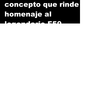
USD Project Fenix,
un diseño de
concepto que rinde
homenaje al
legendario F50
La compañía de diseño de los Países Bajos,
Ugur Sahin Design (USD) celebra su
aniversario número 15 presentando su más
reciente trabajo...