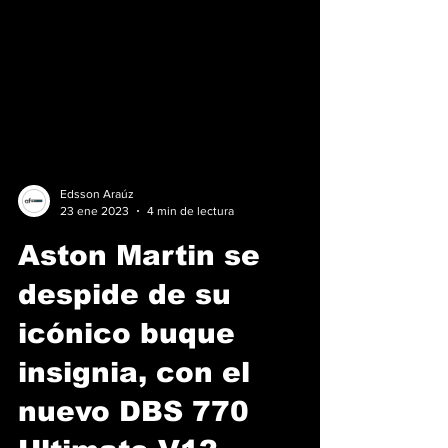
Edsson Araúz
23 ene 2023
4 min de lectura
Aston Martin se
despide de su
icónico buque
insignia, con el
nuevo DBS 770