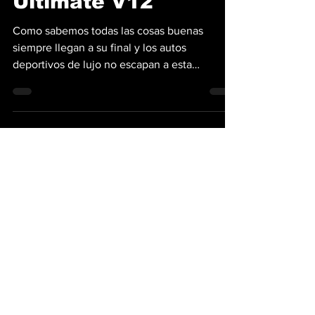
Ultimate V12
Como sabemos todas las cosas buenas
siempre llegan a su final y los autos
deportivos de lujo no escapan a esta
situación. Es el caso de...
¡Obtén las mejores noticias
directamente a tu bandeja de
entrada!