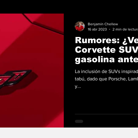
Benjamín Chellew
16 abr 2023
2 min de lectur
Rumores: ¿V
Corvette SUV
gasolina ante
La inclusión de SUVs inspira
tabú, dado que Porsche, Lamb
y...