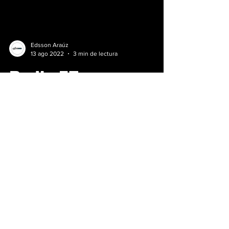
Edsson Araúz
13 ago 2022
3 min de lectura
Rodin FZero, un
monoplaza para las
pistas con una
carga aerodinámica
de 4000 Kg
Rodin Cars, una compañía con sede en
Nueva Zelanda, acaba de anunciar que sí va a
desarrollar el Rodin FZero, un auto de pista
que se...