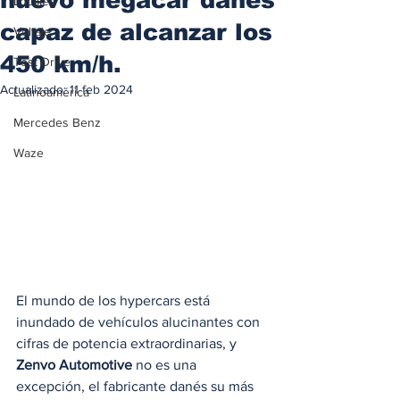
Locales
capaz de alcanzar los
Voltaje
450 km/h.
Test Drive
Actualizado:
11 feb 2024
Latinoamérica
Mercedes Benz
Waze
El mundo de los hypercars está 
inundado de vehículos alucinantes con 
cifras de potencia extraordinarias, y 
Zenvo Automotive
 no es una 
excepción, el fabricante danés su más 