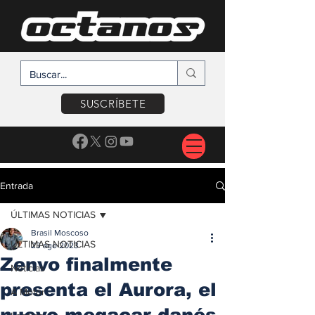
SUSCRÍBETE
Entrada
ÚLTIMAS NOTICIAS
Brasil Moscoso
ÚLTIMAS NOTICIAS
23 ago 2023
Zenvo finalmente
Noticias
presenta el Aurora, el
A Motor
nuevo megacar danés