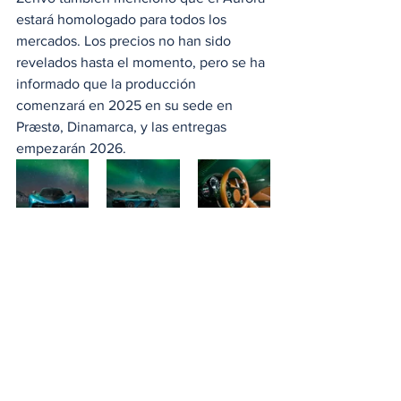
estará homologado para todos los 
mercados. Los precios no han sido 
revelados hasta el momento, pero se ha 
informado que la producción 
comenzará en 2025 en su sede en 
Præstø, Dinamarca, y las entregas 
empezarán 2026.
#ZenvoTSRGT
#MichelinPilotSportCup2R
#MAHLE
#ZenvoAuroraAgil
#Agil
#ZenvoAurora
#HispanoSuiza
#Zenvo