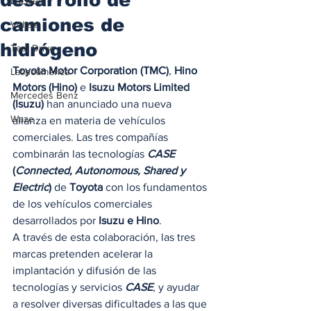
Locales
camiones de
Voltaje
hidrógeno
Test Drive
Toyota Motor Corporation (TMC)
, 
Hino 
Latinoamérica
Motors (Hino)
 e 
Isuzu Motors Limited 
Mercedes Benz
(Isuzu)
 han anunciado una nueva 
Waze
alianza en materia de vehículos 
comerciales. Las tres compañías 
combinarán las tecnologías
CASE
(
Connected, Autonomous, Shared y 
Electric
)
 de 
Toyota
 con los fundamentos 
de los vehículos comerciales 
desarrollados por 
Isuzu e Hino
. 
A través de esta colaboración, las tres 
marcas pretenden acelerar la 
implantación y difusión de las 
tecnologías y servicios 
CASE
, y ayudar 
a resolver diversas dificultades a las que 