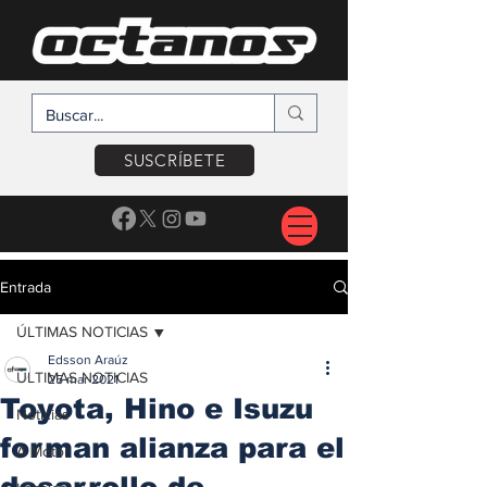
SUSCRÍBETE
Entrada
ÚLTIMAS NOTICIAS
Edsson Araúz
ÚLTIMAS NOTICIAS
25 mar 2021
Toyota, Hino e Isuzu
Noticias
forman alianza para el
A Motor
desarrollo de