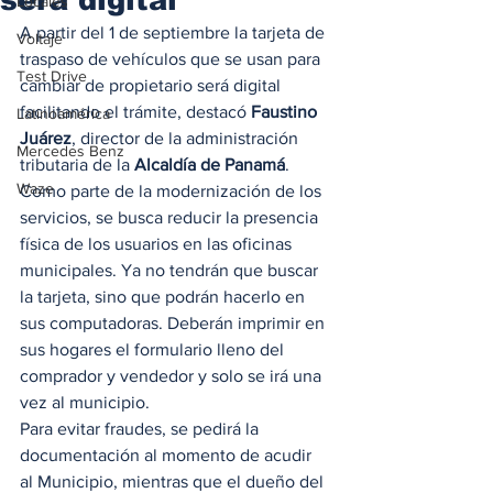
Locales
A partir del 1 de septiembre la tarjeta de 
Voltaje
traspaso de vehículos que se usan para 
Test Drive
cambiar de propietario será digital 
facilitando el trámite, destacó 
Faustino 
Latinoamérica
Juárez
, director de la administración 
Mercedes Benz
tributaria de la 
Alcaldía de Panamá
. 
Waze
Como parte de la modernización de los 
servicios, se busca reducir la presencia 
física de los usuarios en las oficinas 
municipales. Ya no tendrán que buscar 
la tarjeta, sino que podrán hacerlo en 
sus computadoras. Deberán imprimir en 
sus hogares el formulario lleno del 
comprador y vendedor y solo se irá una 
vez al municipio. 
Para evitar fraudes, se pedirá la 
documentación al momento de acudir 
al Municipio, mientras que el dueño del 