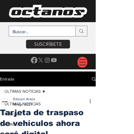
SUSCRÍBETE
Entrada
ÚLTIMAS NOTICIAS
Edsson Araúz
ÚLTIMAS NOTICIAS
18 ago 2021
Tarjeta de traspaso
Noticias
de vehículos ahora
A Motor
será digital