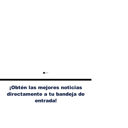
¡Obtén las mejores noticias
directamente a tu bandeja de
entrada!
Albaisa deja la
RAM 1500 V8
dirección de diseño
elimina el si