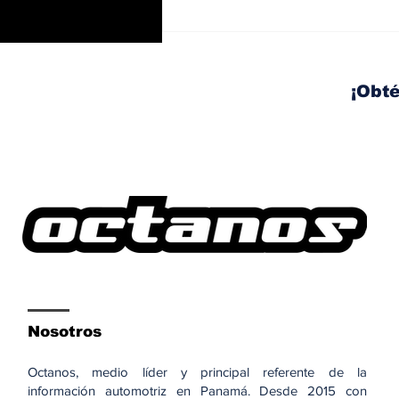
Trabajos nocturnos en
el Corredor Sur: habrá
izaje y movilización de
vigas este fin de
¡Obté
semana
Nosotros
Octanos, medio líder y principal referente de la
información automotriz en Panamá. Desde 2015 con