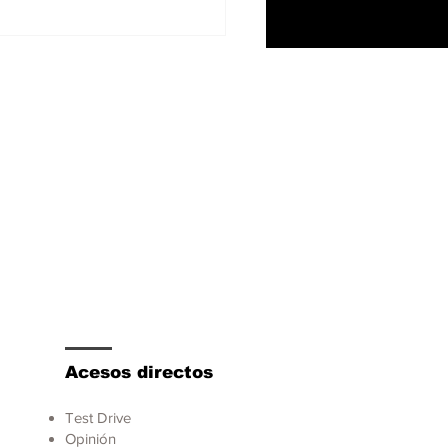
e el aumento de los
dentes de tránsito,
rta promueve una
ducción más segura
Acesos directos
Test Drive
Opinión