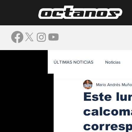
ÚLTIMAS NOTICIAS
Noticias
Mario Andrés Muño
Waze
Este lu
calcoma
corresp