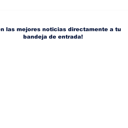
Diésel supera los 5
Ant
dólares por galón en
acci
Panamá tras nuevo
Ace
aumento de los
con
n las mejores noticias directamente a tu
combustibles
bandeja de entrada!