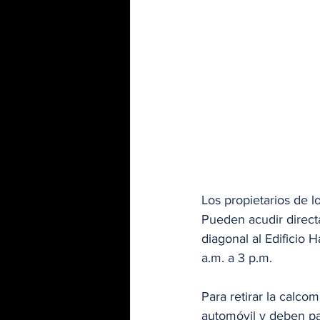
Los propietarios de l
Pueden acudir direct
diagonal al Edificio H
a.m. a 3 p.m. 
Para retirar la calco
automóvil y deben pa