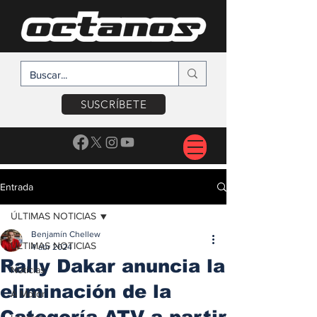
SUSCRÍBETE
Entrada
ÚLTIMAS NOTICIAS
Benjamín Chellew
ÚLTIMAS NOTICIAS
4 abr 2024
Rally Dakar anuncia la
Noticias
eliminación de la
A Motor
Categoría ATV a partir