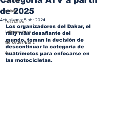
Locales
de 2025
Voltaje
Actualizado:
5 abr 2024
Test Drive
Los organizadores del Dakar, el 
Latinoamérica
rally más desafiante del 
mundo, toman la decisión de 
Mercedes Benz
descontinuar la categoría de 
Waze
cuatrimotos para enfocarse en 
las motocicletas.