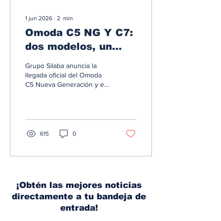
1 jun 2026
∙
2
min
Omoda C5 NG Y C7:
dos modelos, un
nuevo estándar para
Grupo Silaba anuncia la
el SUV en Panamá
llegada oficial del Omoda
C5 Nueva Generación y el
Omoda C7 a sus
showrooms en Panamá.
Con esta incorporación
simultánea, la marca
consolida su portafolio en
615
0
el país con dos propuestas
que combinan diseño
avanzado, tecnología de
cabina de primer nivel y el
respaldo de 7 años de
¡Obtén las mejores noticias
garantía. El Omoda C5
directamente a tu bandeja de
Nueva Generación redefine
su segmento con un motor
entrada!
1.5L turbo que entrega 154