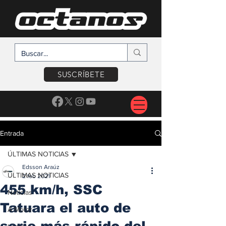
SUSCRÍBETE
Entrada
ÚLTIMAS NOTICIAS
Edsson Araúz
ÚLTIMAS NOTICIAS
2 feb 2021
455 km/h, SSC
Noticias
Tatuara el auto de
A Motor
serie más rápido del