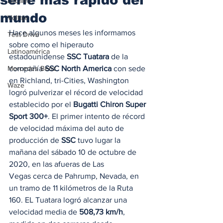
Locales
mundo
Voltaje
Hace algunos meses les informamos 
Test Drive
sobre como el hiperauto 
Latinoamérica
estadounidense 
SSC Tuatara
 de la 
Mercedes Benz
compañía 
SSC North America
 con sede 
en Richland, tri-Cities, Washington 
Waze
logró pulverizar el récord de velocidad 
establecido por el 
Bugatti Chiron Super 
Sport 300+
. El primer intento de récord 
de velocidad máxima del auto de 
producción de 
SSC
 tuvo lugar la 
mañana del sábado 10 de octubre de 
2020, en las afueras de Las 
Vegas cerca de Pahrump, Nevada, en 
un tramo de 11 kilómetros de la Ruta 
160. EL Tuatara logró alcanzar una 
velocidad media de 
508,73 km/h
, 