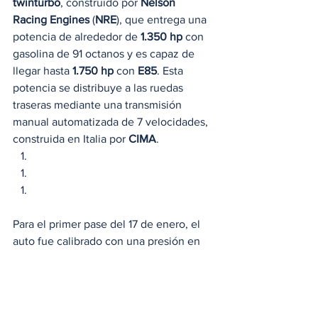
twinturbo
, construido por 
Nelson 
Racing Engines
 (
NRE
), que entrega una 
potencia de alrededor de 
1.350 hp
 con 
gasolina de 91 octanos y es capaz de 
llegar hasta 
1.750 hp
 con 
E85
. Esta 
potencia se distribuye a las ruedas 
traseras mediante una transmisión 
manual automatizada de 7 velocidades, 
construida en Italia por 
CIMA
.  
Para el primer pase del 17 de enero, el 
auto fue calibrado con una presión en 
los turbos de 
24 PSI
. Esto, junto con 
combustible E85, lo que le dio al 
vehículo una potencia aproximada de 
1,500 hp
 y 
1451
 Nm de torque. Para la 