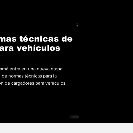
mas técnicas de
ara vehículos
namá entra en una nueva etapa
n de normas técnicas para la
ón de cargadores para vehículos
n, un proceso liderado por el
strias (MICI) en coordinación con el
 la materia. La iniciativa busca
acionales de seguridad, tomando como
s como IEC y UL, con el