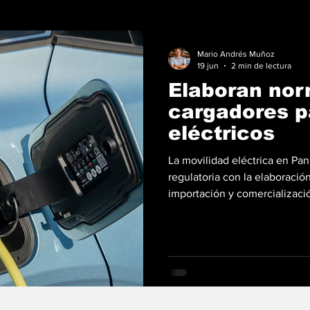
Mario Andrés Muñoz
19 jun
2 min de lectura
Elaboran nor
cargadores p
eléctricos
La movilidad eléctrica en Pa
regulatoria con la elaboració
importación y comercializaci
eléctricos y kits de conversió
Ministerio de Comercio e Indu
comité técnico responsable de
homologar estándares intern
referencia normas reconocida