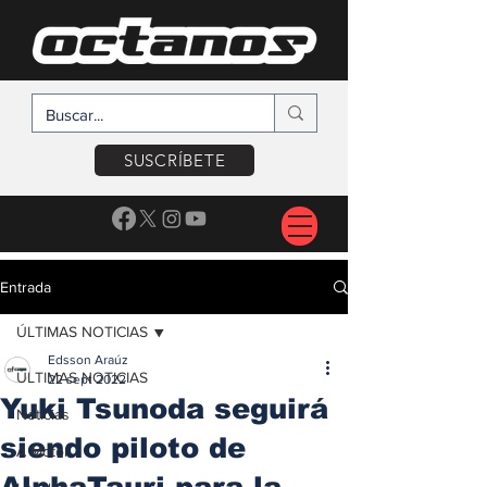
SUSCRÍBETE
Entrada
ÚLTIMAS NOTICIAS
Edsson Araúz
ÚLTIMAS NOTICIAS
22 sept 2022
Yuki Tsunoda seguirá
Noticias
siendo piloto de
A Motor
AlphaTauri para la