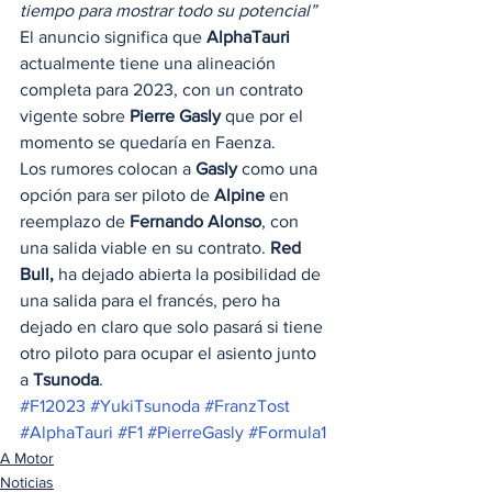
tiempo para mostrar todo su potencial”
El anuncio significa que
 AlphaTauri
actualmente tiene una alineación 
completa para 2023, con un contrato 
vigente sobre 
Pierre Gasly
 que por el 
momento se quedaría en Faenza.  
Los rumores colocan a 
Gasly
 como una 
opción para ser piloto de 
Alpine
 en 
reemplazo de 
Fernando Alonso
, con 
una salida viable en su contrato. 
Red 
Bull, 
ha dejado abierta la posibilidad de 
una salida para el francés, pero ha 
dejado en claro que solo pasará si tiene 
otro piloto para ocupar el asiento junto 
a 
Tsunoda
.
#F12023
#YukiTsunoda
#FranzTost
#AlphaTauri
#F1
#PierreGasly
#Formula1
A Motor
Noticias