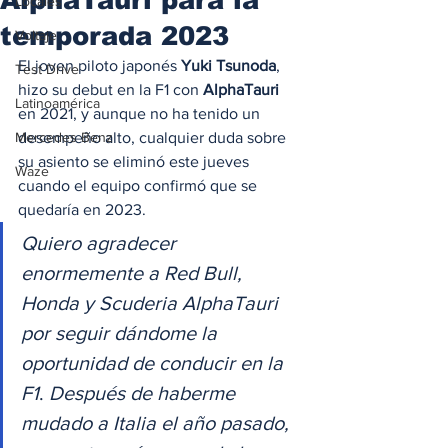
Locales
temporada 2023
Voltaje
El joven piloto japonés 
Yuki Tsunoda
, 
Test Drive
hizo su debut en la F1 con 
AlphaTauri
Latinoamérica
en 2021, y aunque no ha tenido un 
Mercedes Benz
desempeño alto, cualquier duda sobre 
su asiento se eliminó este jueves 
Waze
cuando el equipo confirmó que se 
quedaría en 2023. 
Quiero agradecer 
enormemente a Red Bull, 
Honda y Scuderia AlphaTauri 
por seguir dándome la 
oportunidad de conducir en la 
F1
. 
Después de haberme 
mudado a Italia el año pasado, 