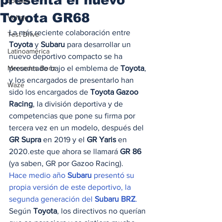
Locales
Toyota GR68
Voltaje
La más reciente colaboración entre 
Test Drive
Toyota
 y 
Subaru
 para desarrollar un 
Latinoamérica
nuevo deportivo compacto se ha 
Mercedes Benz
presentado bajo el emblema de 
Toyota
, 
y los encargados de presentarlo han 
Waze
sido los encargados de 
Toyota Gazoo 
Racing
, la división deportiva y de 
competencias que pone su firma por 
tercera vez en un modelo, después del 
GR Supra
 en 2019 y el 
GR Yaris
 en 
2020.este que ahora se llamará 
GR 86
(ya saben, GR por Gazoo Racing).  
Hace medio año
 Subaru
 presentó su 
propia versión de este deportivo, la 
segunda generación del 
Subaru BRZ
.
Según 
Toyota
, los directivos no querían 