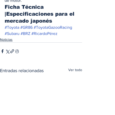
de motor. 
Ficha Técnica 
|Especificaciones para el 
mercado japonés 
#Toyota
#GR86
#ToyotaGazooRacing
#Subaru
#BRZ
#RicardoPérez
Noticias
Ver todo
Entradas relacionadas